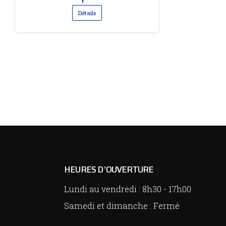
Détails
HEURES D’OUVERTURE
Lundi au vendredi :
8h30
-
17h00
Samedi et dimanche : Fermé