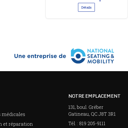
Détails
NOTRE EMPLACEMENT
131, boul. Gréber
Gatineau, QC J8T 3R1
s médicales
Tél. :
819 205-9111
n et réparation