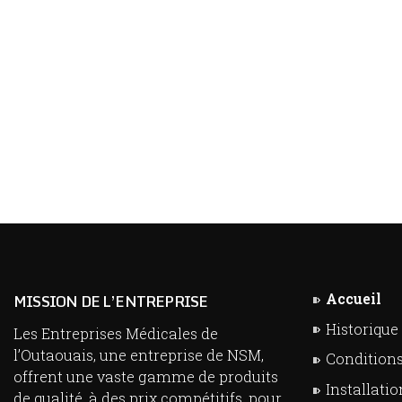
Accueil
MISSION DE L’ENTREPRISE
Historique
Les Entreprises Médicales de
l’Outaouais, une entreprise de NSM,
Condition
offrent une vaste gamme de produits
Installatio
de qualité, à des prix compétitifs, pour