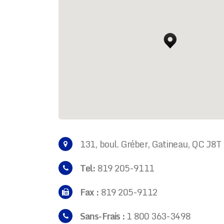
131, boul. Gréber, Gatineau, QC J8T
Tel:
819 205-9111
Fax :
819 205-9112
Sans-Frais :
1 800 363-3498